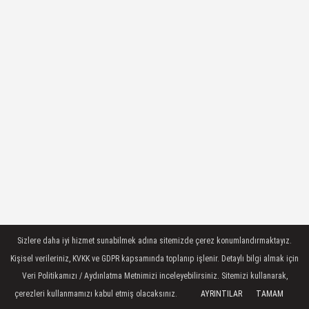
Sizlere daha iyi hizmet sunabilmek adına sitemizde çerez konumlandırmaktayız.
Kişisel verileriniz, KVKK ve GDPR kapsamında toplanıp işlenir. Detaylı bilgi almak için
Veri Politikamızı / Aydınlatma Metnimizi inceleyebilirsiniz. Sitemizi kullanarak,
çerezleri kullanmamızı kabul etmiş olacaksınız.
AYRINTILAR
TAMAM