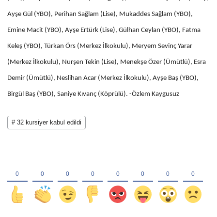
Ayşe Gül (YBO), Perihan Sağlam (Lise), Mukaddes Sağlam (YBO),
Emine Macit (YBO), Ayşe Ertürk (Lise), Gülhan Ceylan (YBO), Fatma
Keleş (YBO), Türkan Örs (Merkez İlkokulu), Meryem Sevinç Yarar
(Merkez İlkokulu), Nurşen Tekin (Lise), Menekşe Özer (Ümütlü), Esra
Demir (Ümütlü), Neslihan Acar (Merkez İlkokulu), Ayşe Baş (YBO),
Birgül Baş (YBO), Saniye Kıvanç (Köprülü). -Özlem Kaygusuz
# 32 kursiyer kabul edildi