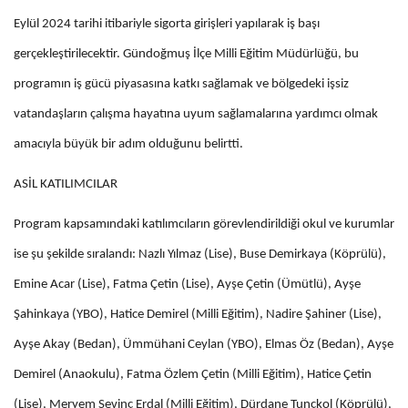
Eylül 2024 tarihi itibariyle sigorta girişleri yapılarak iş başı
gerçekleştirilecektir. Gündoğmuş İlçe Milli Eğitim Müdürlüğü, bu
programın iş gücü piyasasına katkı sağlamak ve bölgedeki işsiz
vatandaşların çalışma hayatına uyum sağlamalarına yardımcı olmak
amacıyla büyük bir adım olduğunu belirtti.
ASİL KATILIMCILAR
Program kapsamındaki katılımcıların görevlendirildiği okul ve kurumlar
ise şu şekilde sıralandı: Nazlı Yılmaz (Lise), Buse Demirkaya (Köprülü),
Emine Acar (Lise), Fatma Çetin (Lise), Ayşe Çetin (Ümütlü), Ayşe
Şahinkaya (YBO), Hatice Demirel (Milli Eğitim), Nadire Şahiner (Lise),
Ayşe Akay (Bedan), Ümmühani Ceylan (YBO), Elmas Öz (Bedan), Ayşe
Demirel (Anaokulu), Fatma Özlem Çetin (Milli Eğitim), Hatice Çetin
(Lise), Meryem Sevinç Erdal (Milli Eğitim), Dürdane Tunçkol (Köprülü),