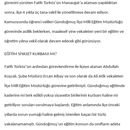
görevini yürüten Fatih Türköz’ün Manavgat’a ataması yapıldıktan
sonra, ilçe 4 yılda üç tana vekil ile yönetilmeye devam ediyor.
Kamuoyunda öğrenci velileri Gündoğmuş İlçe Milli Eğitim Müdürlüğü
görevinde asillik beklerken, maalesef yine vekaleten yeni bir eğitim ve
öğretim yılına vekil olarak devam edecek gibi görünüyor.
EĞİTİM SİYASET KURBANI MI?
Fatih Türköz’ün ardından görevlendirme ile ilçeye atanan Abdullah
Kuşcalı, Şube Müdürü Ercan Albay ve son olarak da Ali Atik vekaleten
İlçe Milli Eğitim Müdürlüğü görevine getirilmişti. Gündoğmuş eğitimde
kaderine mi terk edildi yoksa siyasette birilerinin kurbanı haline mi
getiriliyor soruları sorulmaya başlandı. Eğitim anlamında ilçe önceki
yıllarda sorun yumağı haline gelmiş istenilen başarı bir türlü
yakalanamamıştı. Gündoğmuş’un eğitim konsun da sınıfların adeta