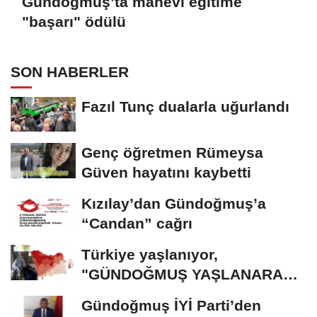
Gündoğmuş’ta manevi eğitime
"başarı" ödülü
SON HABERLER
Fazıl Tunç dualarla uğurlandı
Genç öğretmen Rümeysa
Güven hayatını kaybetti
Kızılay’dan Gündoğmuş’a
“Candan” cağrı
Türkiye yaşlanıyor,
"GÜNDOĞMUŞ YAŞLANARAK
ERİYOR"
Gündoğmuş İYİ Parti’den