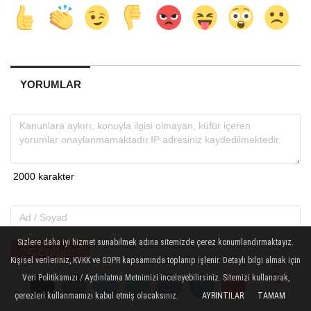
YORUMLAR
Sizlere daha iyi hizmet sunabilmek adına sitemizde çerez konumlandırmaktayız.
Gönder
Kişisel verileriniz, KVKK ve GDPR kapsamında toplanıp işlenir. Detaylı bilgi almak için
Veri Politikamızı / Aydınlatma Metnimizi inceleyebilirsiniz. Sitemizi kullanarak,
çerezleri kullanmamızı kabul etmiş olacaksınız.
AYRINTILAR
TAMAM
Yorumlar
Yorumlar
Yorumlar
İLGINIZI ÇEKEBILIR