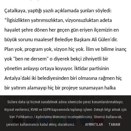
Çatalkaya, yaptığı yazılı açıklamada şunları söyledi:
“İlgisizlikten yatırımsızlıktan, vizyonsuzluktan adeta
hayalet şehre dönen her geçen gün eriyen ilçemizin en
büyük sorunu maalesef Belediye Başkanı Ali Gülen'dir.
Plan yok, program yok, vizyon hiç yok. İlim ve bilime inanç
yok "ben ne dersem" o diyerek bekçi zihniyetli bir
yönetim anlayışı ortaya koyuyor. İktidar partisinin
Antalya'daki iki belediyesinden biri olmasına rağmen hiç
bir yatırım alamayıp hiç bir projeye sunamayan halka
hizmet için gönderilen paraları faize atarak "Faizde
Sizlere daha iyi hizmet sunabilmek adına sitemizde çerez konumlandırmaktayız.
paramız var" demekten başka hiç bir iş yapmamaktadır.”
Kişisel verileriniz, KVKK ve GDPR kapsamında toplanıp işlenir. Detaylı bilgi almak için
Veri Politikamızı / Aydınlatma Metnimizi inceleyebilirsiniz. Sitemizi kullanarak,
DOĞA KATLİAMI YAPILIYOR
çerezleri kullanmamızı kabul etmiş olacaksınız.
AYRINTILAR
TAMAM
Yorumlar
Yorumlar
Yorumlar
Yorumlar