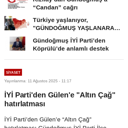
“Candan” cağrı
Türkiye yaşlanıyor,
"GÜNDOĞMUŞ YAŞLANARAK
ERİYOR"
Gündoğmuş İYİ Parti’den
Köprülü’de anlamlı destek
SİYASET
Yayınlanma: 11 Ağustos 2025 - 11:17
İYİ Parti'den Gülen'e "Altın Çağ"
hatırlatması
İYİ Parti’den Gülen’e “Altın Çağ”
hatırlatması Gündoğmuş İYİ Parti İlçe