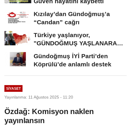
Güven hayatını kaybetti
Kızılay’dan Gündoğmuş’a
“Candan” cağrı
Türkiye yaşlanıyor,
"GÜNDOĞMUŞ YAŞLANARAK
ERİYOR"
Gündoğmuş İYİ Parti’den
Köprülü’de anlamlı destek
SİYASET
Yayınlanma: 11 Ağustos 2025 - 11:20
Özdağ: Komisyon naklen
yayınlansın