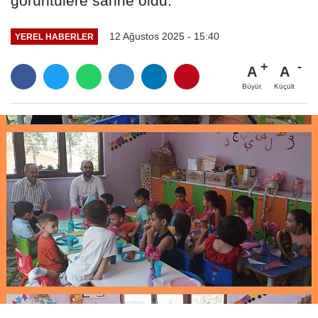
görüntülere sahne oldu.
12 Ağustos 2025 - 15:40
YEREL HABERLER
A
A
Büyüt
Küçült