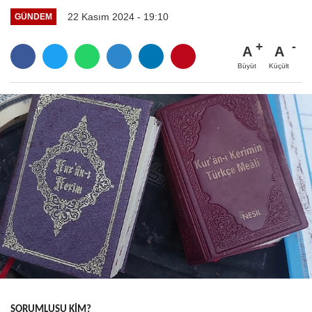
22 Kasım 2024 - 19:10
GÜNDEM
A
A
Büyüt
Küçült
SORUMLUSU KİM?