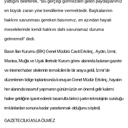
yattığını belirterek, “Bu gerçeği görmezden gelen paydaşlarımız
en büyük zararı yine kendilerine vermektedir. Başkalarının
hakkını savunması gereken basınımız, en azından hayati
meselelerinde kendi hakkını dahi savunamaz duruma
gelmemeli” dedi.
Basın İlan Kurumu (BİK) Genel Müdürü Cavit Erkılınç, Aydın, İzmir,
Manisa, Muğla ve Uşak illerinde Kurum görev alanında bulunan gazete
ve internet haber sitelerinin temsilcileri ile bir araya geldi. İzmir’de
düzenlenen bölge toplantısında konuşan Genel Müdür Erkılınç, hayatın
her alanında tasarruf yapmanın günümüzün en önemli gelir kalemi
haline geldiğine işaret ederek tasarrufta birinci şartın teknolojinin sunduğu
imkânlardan sonuna kadar yararlanmak olduğunu söyledi.
GAZETECİLKİ ASLA ÖLMEZ