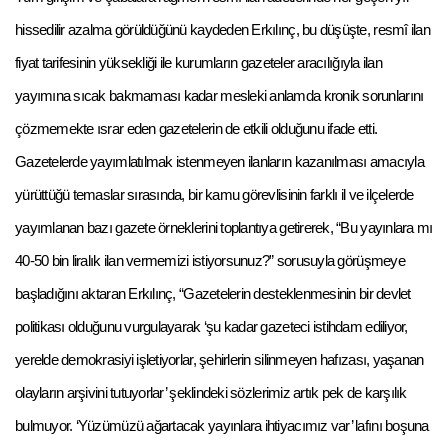
hissedilir azalma görüldüğünü kaydeden Erkılınç, bu düşüşte, resmî ilan
fiyat tarifesinin yüksekliği ile kurumların gazeteler aracılığıyla ilan
yayımına sıcak bakmaması kadar mesleki anlamda kronik sorunlarını
çözmemekte ısrar eden gazetelerin de etkili olduğunu ifade etti.
Gazetelerde yayımlatılmak istenmeyen ilanların kazanılması amacıyla
yürüttüğü temaslar sırasında, bir kamu görevlisinin farklı il ve ilçelerde
yayımlanan bazı gazete örneklerini toplantıya getirerek, “Bu yayınlara mı
40-50 bin liralık ilan vermemizi istiyorsunuz?” sorusuyla görüşmeye
başladığını aktaran Erkılınç, “Gazetelerin desteklenmesinin bir devlet
politikası olduğunu vurgulayarak ‘şu kadar gazeteci istihdam ediliyor,
yerelde demokrasiyi işletiyorlar, şehirlerin silinmeyen hafızası, yaşanan
olayların arşivini tutuyorlar’ şeklindeki sözlerimiz artık pek de karşılık
bulmuyor. ‘Yüzümüzü ağartacak yayınlara ihtiyacımız var’ lafını boşuna