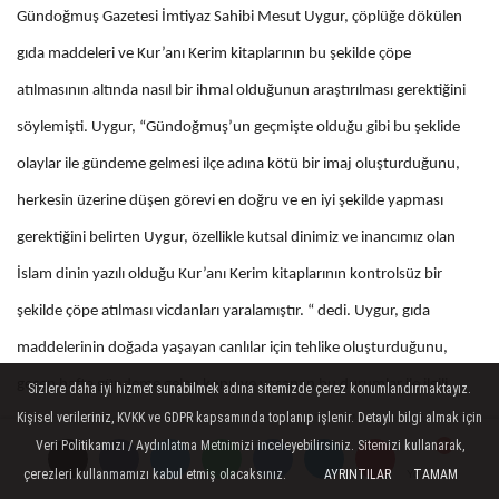
Gündoğmuş Gazetesi İmtiyaz Sahibi Mesut Uygur, çöplüğe dökülen
gıda maddeleri ve Kur’anı Kerim kitaplarının bu şekilde çöpe
atılmasının altında nasıl bir ihmal olduğunun araştırılması gerektiğini
söylemişti. Uygur, “Gündoğmuş’un geçmişte olduğu gibi bu şeklide
olaylar ile gündeme gelmesi ilçe adına kötü bir imaj oluşturduğunu,
herkesin üzerine düşen görevi en doğru ve en iyi şekilde yapması
gerektiğini belirten Uygur, özellikle kutsal dinimiz ve inancımız olan
İslam dinin yazılı olduğu Kur’anı Kerim kitaplarının kontrolsüz bir
şekilde çöpe atılması vicdanları yaralamıştır. “ dedi. Uygur, gıda
maddelerinin doğada yaşayan canlılar için tehlike oluşturduğunu,
gecen hafta gündeme gelen konu ve yaşanan bu durumlar ile ilgili
Sizlere daha iyi hizmet sunabilmek adına sitemizde çerez konumlandırmaktayız.
Kişisel verileriniz, KVKK ve GDPR kapsamında toplanıp işlenir. Detaylı bilgi almak için
Müftülük başta olmak üzere, Tarım İlçe, siyasi partiler ve sivil toplum
Veri Politikamızı / Aydınlatma Metnimizi inceleyebilirsiniz. Sitemizi kullanarak,
kuruluşlarından bir açıklama beklediklerini dile getirmişti.
çerezleri kullanmamızı kabul etmiş olacaksınız.
AYRINTILAR
TAMAM
Yorumlar
Yorumlar
Yorumlar