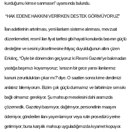
kurduğumu kimse sanmasın” uyarısında bulundu.
“HAK EDENE HAKKINI VERİRKEN DESTEK GÖRMÜYORUZ”
İlan adetlerinin artırılması, yeni ilanların sisteme alınması, mevzuat
düzenlemeleri, resmî ilan fiyat tarifesi gibi hayati konularda basının güçlü
desteğine ve sesini yükseltmesine ihtiyaç duyulduğunun altını çizen
Erkılınç, “Öyle bir dönemden geçiyoruz ki Resmi Gazete’ye bakmadan
yastığa başımızı koyamıyoruz; ‘ansızın bir gece yarısı ilanlarımız
kanuni zorunluluktan çıkar mı?’ diye. O saatten sonra kime derdimizi
anlatırız bilemiyorum. Bizim çok güçlü durmamız ve birbirimize sımsıkı
bağlı olmamız gerekiyor. Şu mahsup meselesini dahi aramızda
çözemedik. Gazeteyi basmıyor, dağıtmıyor, personelinin maaşını
ödemiyor, gönderilen ilanı yayımlamıyor veya rutin prosedürü yerine
getirmiyor; buna karşılık mahsup uyguladığımızda kıyamet kopuyor.