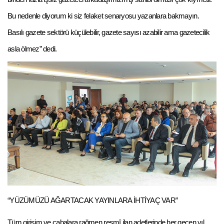
Bu nedenle diyorum ki siz felaket senaryosu yazanlara bakmayın.
Basılı gazete sektörü küçülebilir, gazete sayısı azabilir ama gazetecilik
asla ölmez” dedi.
“YÜZÜMÜZÜ AĞARTACAK YAYINLARA İHTİYAÇ VAR”
Tüm girişim ve çabalara rağmen resmî ilan adetlerinde her geçen yıl