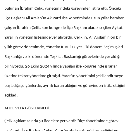
bulunan İbrahim Çelik, yönetimindeki görevinden istifa etti.
Önceki
İlçe Başkanı Ali Arslan’ın Ak Parti İlçe Yönetiminde uzun yıllar beraber
çalışan İbrahim Çelik, son kongrede İlçe Başkanı olarak seçilen Aykut
Yarar’ın yönetim listesinde yer alıyordu. Çelik’in, Ali Arslan’ın on bir
yıllık görev dönenimde, Yönetim Kurulu Üyesi, iki dönem Seçim İşleri
Başkanlığı ve iki dönemde Teşkilat Başkanlığı görevlerinde yer aldığı
biliniyordu. 26 Ekim 2024 yılında yapılan ilçe kongresinde ısrarlar
üzerine tekrar yönetime girmişti. Yarar’ın yönetimini şekillendirmeye
başladığı şu günlerde, ayrılık kararı aldığını ve görevinden istifa ettiğini
açıkladı.
AHDE VEFA GÖSTERMEDİ
Çelik açıklamasında şu ifadelere yer verdi: “İlçe Yönetiminde görev
aldığımda İlçe Başkanı Aykut Yarar’ın ahde vefa göstermediğini ve