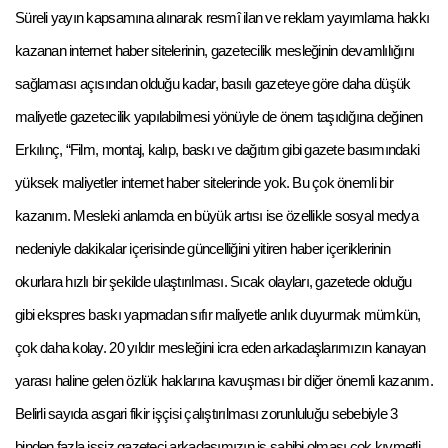
Süreli yayın kapsamına alınarak resmî ilan ve reklam yayımlama hakkı
kazanan internet haber sitelerinin, gazetecilik mesleğinin devamlılığını
sağlaması açısından olduğu kadar, basılı gazeteye göre daha düşük
maliyetle gazetecilik yapılabilmesi yönüyle de önem taşıdığına değinen
Erkılınç, “Film, montaj, kalıp, baskı ve dağıtım gibi gazete basımındaki
yüksek maliyetler internet haber sitelerinde yok. Bu çok önemli bir
kazanım. Mesleki anlamda en büyük artısı ise özellikle sosyal medya
nedeniyle dakikalar içerisinde güncelliğini yitiren haber içeriklerinin
okurlara hızlı bir şekilde ulaştırılması. Sıcak olayları, gazetede olduğu
gibi ekspres baskı yapmadan sıfır maliyetle anlık duyurmak mümkün,
çok daha kolay. 20 yıldır mesleğini icra eden arkadaşlarımızın kanayan
yarası haline gelen özlük haklarına kavuşması bir diğer önemli kazanım.
Belirli sayıda asgari fikir işçisi çalıştırılması zorunluluğu sebebiyle 3
binden fazla işsiz gazeteci arkadaşımızın iş sahibi olması çok kıymetli.