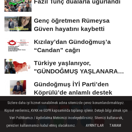
Fazıl Tunç dualarla uğurlandı
Genç öğretmen Rümeysa
Güven hayatını kaybetti
Kızılay’dan Gündoğmuş’a
“Candan” cağrı
Türkiye yaşlanıyor,
"GÜNDOĞMUŞ YAŞLANARAK
ERİYOR"
Gündoğmuş İYİ Parti’den
Köprülü’de anlamlı destek
Sizlere daha iyi hizmet sunabilmek adına sitemizde çerez konumlandırmaktayız.
Kişisel verileriniz, KVKK ve GDPR kapsamında toplanıp işlenir. Detaylı bilgi almak için
Veri Politikamızı / Aydınlatma Metnimizi inceleyebilirsiniz. Sitemizi kullanarak,
Künye
İletişim
Çerez Politikası
Gizlilik İlkeleri
çerezleri kullanmamızı kabul etmiş olacaksınız.
AYRINTILAR
TAMAM
Yorumlar
Yorumlar