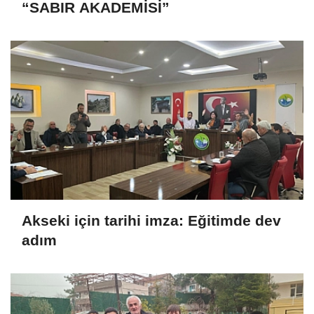
“SABIR AKADEMİSİ”
Akseki için tarihi imza: Eğitimde dev
adım