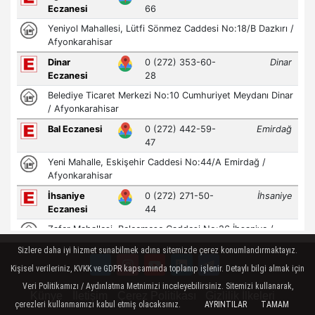
Sizlere daha iyi hizmet sunabilmek adına sitemizde çerez konumlandırmaktayız.
Kişisel verileriniz, KVKK ve GDPR kapsamında toplanıp işlenir. Detaylı bilgi almak için
Veri Politikamızı / Aydınlatma Metnimizi inceleyebilirsiniz. Sitemizi kullanarak,
Künye
İletişim
Çerez Politikası
Gizlilik İlkeleri
çerezleri kullanmamızı kabul etmiş olacaksınız.
AYRINTILAR
TAMAM